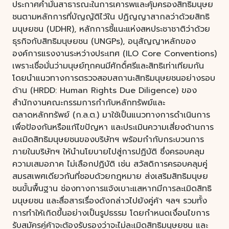
ประกาศคำมั่นสาธารณะในการเคารพและคุ้มครองสิทธิมนุษย
ชนตามหลักการที่บัญญัติไว้ใน ปฏิญญาสากลว่าด้วยสิทธิ
มนุษยชน (UDHR), หลักการชี้แนะแห่งสหประชาชาติว่าด้วย
ธุรกิจกับสิทธิมนุษยชน (UNGPs), อนุสัญญาหลักของ
องค์การแรงงานระหว่างประเทศ (ILO Core Conventions)
เพราะเชื่อมั่นว่ามนุษย์ทุกคนมีศักดิ์ศรีและสิทธิเท่าเทียมกัน
โดยนำแนวทางการตรวจสอบสถานะสิทธิมนุษยชนอย่างรอบ
ด้าน (HRDD: Human Rights Due Diligence) ของ
สำนักงานคณะกรรมการกำกับหลักทรัพย์และ
ตลาดหลักทรัพย์ (ก.ล.ต.) มาใช้เป็นแนวทางการดำเนินการ
เพื่อป้องกันหรือแก้ไขปัญหา และประเมินความเสี่ยงด้านการ
ละเมิดสิทธิมนุษยชนของบริษัทฯ พร้อมกำกับกระบวนการ
ภายในบริษัทฯ ให้นำนโยบายไปสู่การปฏิบัติ ซึ่งครอบคลุม
ความเสมอภาค ไม่เลือกปฏิบัติ เช่น สวัสดิการครอบคลุมคู่
สมรสเพศเดียวกันที่ชอบด้วยกฎหมาย ส่งเสริมสิทธิมนุษย
ชนขั้นพื้นฐาน ช่องทางการแจ้งเบาะแสหากมีการละเมิดสิทธิ
มนุษยชน และสื่อสารเรื่องดังกล่าวไปยังคู่ค้า ฯลฯ รวมทั้ง
การทำให้เกิดขึ้นอย่างเป็นรูปธรรม โดยกำหนดเงื่อนไขการ
รับสมัครคู่ค้าจะต้องรับรองว่าจะไม่ละเมิดสิทธิมนุษยชน และ