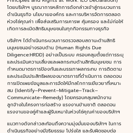
Principles and Rights at Work: ILO Declaration)
โดยบริษัทฯ บูรณาการหลักการดังกล่าวเข้าสู่กระบวนการ
ดำเนินธุรกิจ นโยบายองค์กร และการบริหารจัดการตลอด
ห่วงโซ่คุณค่า เพื่อส่งเสริมการเคารพ คุ้มครอง และไม่ก่อให้
เกิดการละเมิดสิทธิมนุษยชนในทุกกิจกรรมทางธุรกิจ
บริษัทฯ ได้ดำเนินกระบวนการตรวจสอบสถานะด้านสิทธิ
มนุษยชนอย่างรอบด้าน (Human Rights Due
Diligence:HRDD) อย่างเป็นระบบ ครอบคลุมตั้งแต่การระบุ
และประเมินความเสี่ยงและผลกระทบด้านสิทธิมนุษยชน การ
กำหนดมาตรการป้องกันและบรรเทาผลกระทบ การติดตาม
และประเมินประสิทธิผลของมาตรการที่ดำเนินการ ตลอดจน
การเปิดเผยข้อมูลและการจัดให้มีกลไกการเยียวยาที่เหมาะ
สม (Identify–Prevent–Mitigate–Track–
Communicate–Remedy) โดยครอบคลุมพนักงาน
ลูกจ้างในโครงการก่อสร้าง แรงงานข้ามชาติ ตลอดจน
แรงงานของคู่ค้าและผู้รับเหมาในห่วงโซ่คุณค่าของบริษัทฯ
แนวทางดังกล่าวสะท้อนถึงความมุ่งมั่นของบริษัทฯ ในการ
ดำเนินธุรกิจอย่างมีจริยธรรม โปร่งใส และรับผิดชอบต่อ