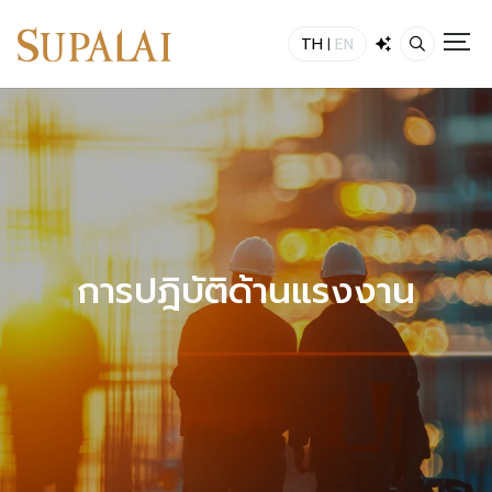
อกาส
กลยุทธ์และการบริหารจัดการ
ผลการดำเนินงาน
TH
EN
|
การปฎิบัติด้านแรงงาน