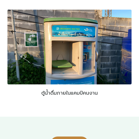
ตู้น้ำดื่มภายในแคมป์คนงาน