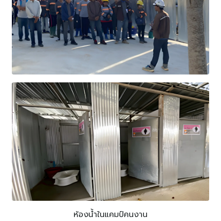
ห้องน้ำในแคมป์คนงาน